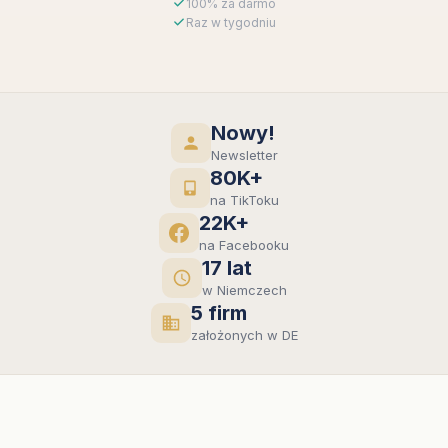
100% za darmo
Raz w tygodniu
Nowy!
Newsletter
80K+
na TikToku
22K+
na Facebooku
17 lat
w Niemczech
5 firm
założonych w DE