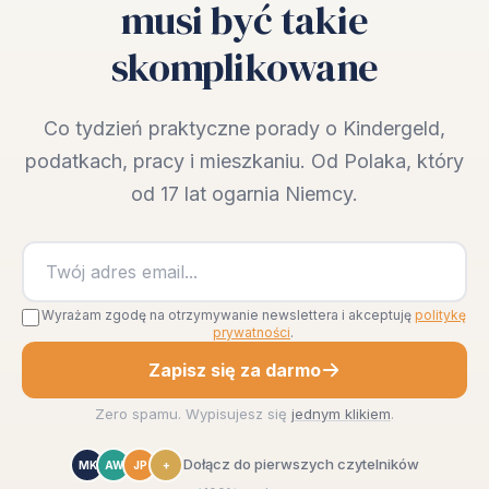
musi być takie
skomplikowane
Co tydzień praktyczne porady o Kindergeld,
podatkach, pracy i mieszkaniu. Od Polaka, który
od 17 lat ogarnia Niemcy.
Wyrażam zgodę na otrzymywanie newslettera i akceptuję
politykę
prywatności
.
Zapisz się za darmo
Zero spamu. Wypisujesz się
jednym klikiem
.
Dołącz do pierwszych czytelników
MK
AW
JP
+