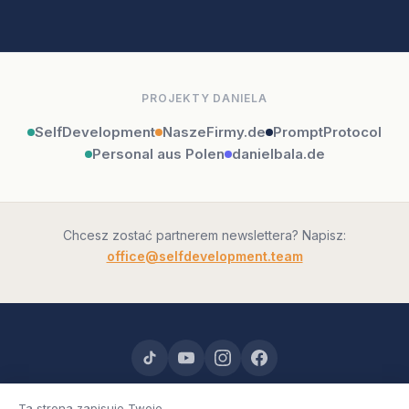
PROJEKTY DANIELA
SelfDevelopment
NaszeFirmy.de
PromptProtocol
Personal aus Polen
danielbala.de
Chcesz zostać partnerem newslettera? Napisz:
office@selfdevelopment.team
Kindergeld Kalkulator
Kreator Kindergeld
Ta strona zapisuje Twoje