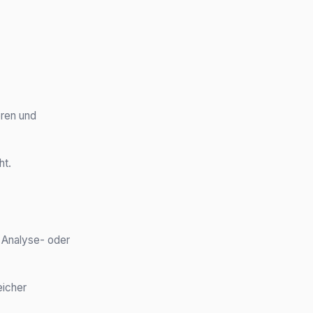
eren und
ht.
 Analyse- oder
eicher