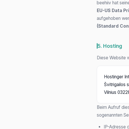
beehiiv hat sein
EU-US Data Pr
aufgehoben werd
(Standard Con
5. Hosting
Diese Website w
Hostinger Int
Švitrigailos s
Vilnius 0322
Beim Aufruf die
sogenannten Ser
IP-Adresse 