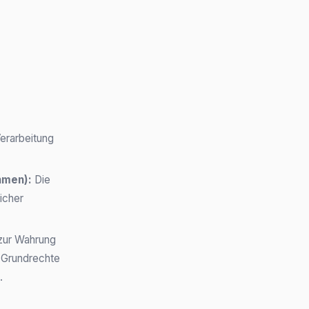
Verarbeitung
hmen):
Die
licher
 zur Wahrung
r Grundrechte
.