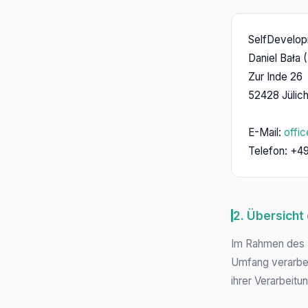
SelfDevelo
Daniel Bała 
Zur Inde 26
52428 Jülic
E-Mail:
offi
Telefon: +4
2. Übersicht
Im Rahmen des 
Umfang verarbei
ihrer Verarbeit